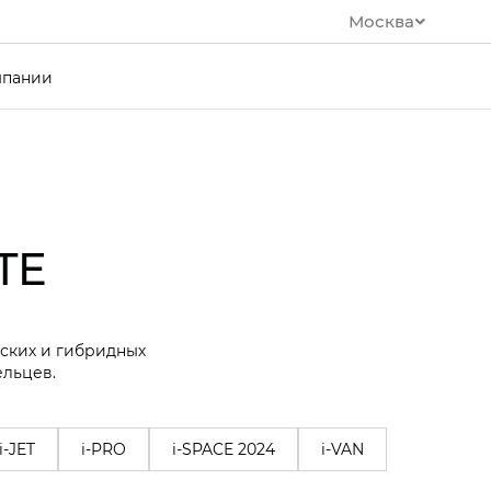
Москва
мпании
TE
еских и гибридных
ельцев.
i-JET
i-PRO
i-SPACE 2024
i-VAN