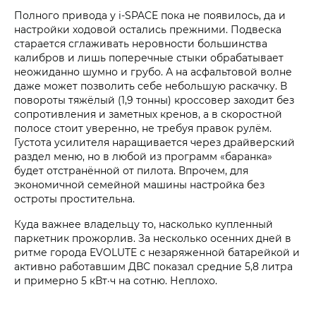
Полного привода у i‑SPACE пока не появилось, да и
настройки ходовой остались прежними. Подвеска
старается сглаживать неровности большинства
калибров и лишь поперечные стыки обрабатывает
неожиданно шумно и грубо. А на асфальтовой волне
даже может позволить себе небольшую раскачку. В
повороты тяжёлый (1,9 тонны) кроссовер заходит без
сопротивления и заметных кренов, а в скоростной
полосе стоит уверенно, не требуя правок рулём.
Густота усилителя наращивается через драйверский
раздел меню, но в любой из программ «баранка»
будет отстранённой от пилота. Впрочем, для
экономичной семейной машины настройка без
остроты простительна.
Куда важнее владельцу то, насколько купленный
паркетник прожорлив. За несколько осенних дней в
ритме города EVOLUTE с незаряженной батарейкой и
активно работавшим ДВС показал средние 5,8 литра
и примерно 5 кВт·ч на сотню. Неплохо.