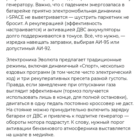
генератору. Важно, что с падением энергозапаса в
батарейке приятно электромобильная динамика
i‑SPACE не выветривается — шустрить паркетник не
бросит. А рекуперацией (эффективность
настраивается) и активацией ДВС аккумуляторы
долго поддерживаются в тонусе. Всё, что нужно, —
изредка навещать заправки, выбирая АИ-95 или
допустимый АИ-92.
Электроника Эволюта предлагает традиционные
режимы, включая динамичный «Спорт», несколько
ездовых программ (в том числе чисто электрический
ход) и три рекуперативных пресета разной густоты.
Правда, если замедление при отпускании газа
выглядит эффективным (тормоз получается
использовать лишь в конце, для полной остановки),
двигаться в одну педаль постоянно кроссовер не даст.
На стоянке можно принудительно включить зарядку
батареи от ДВС и привлечь к подпитке генератор —
обороты мотора подрастут. К слову, нужный порог
активации бензинового атмосферника выставляется
на шкале в медийке.