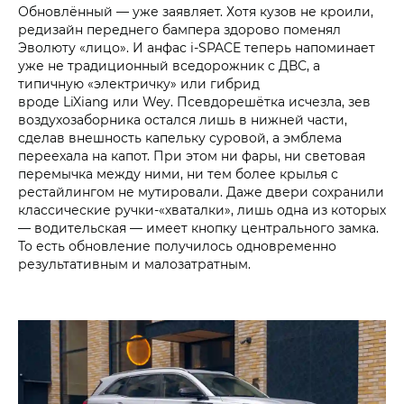
Обновлённый — уже заявляет. Хотя кузов не кроили,
редизайн переднего бампера здорово поменял
Эволюту «лицо». И анфас i‑SPACE теперь напоминает
уже не традиционный вседорожник с ДВС, а
типичную «электричку» или гибрид
вроде LiXiang или Wey. Псевдорешётка исчезла, зев
воздухозаборника остался лишь в нижней части,
сделав внешность капельку суровой, а эмблема
переехала на капот. При этом ни фары, ни световая
перемычка между ними, ни тем более крылья с
рестайлингом не мутировали. Даже двери сохранили
классические ручки-«хваталки», лишь одна из которых
— водительская — имеет кнопку центрального замка.
То есть обновление получилось одновременно
результативным и малозатратным.