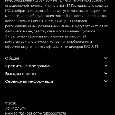
информационный характер и не является публичной офертой,
Гибридный кроссовер EVOLUTE i‑SPACE имеет
определяемой положениями статьи 437 Гражданского кодекса
минимальную рекомендовано-розничную цену среди
РФ. Изображения автомобилей могут отличаться от серийных
новых легковых гибридов, официально
моделей, часть оборудования может быть доступна только как
представленных в России по данным аналитического
дополнительная опция. Указанные цены являются
агентства Автостат (источник – Исследование
рекомендованными розничными ценами и могут отличаться от
АВТОСТАТ «Мониторинг рекомендовано-розничных
фактических цен, действующих у официальных дилеров.
цен на новые легковые гибриды, официально
Актуальную информацию о наличии автомобилей,
представленные в России по состоянию на 31 января
комплектациях, стоимости, условиях приобретения и
2026 года»)
оформления уточняйте у официальных дилеров EVOLUTE.
1
Суммарный запас хода по международному
Общее
стандарту измерения запаса хода легковых
Кредитные программы
автомобилей. Реальные показания могут отличаться в
зависимости от условий эксплуатации. Запас хода
Выгоды и цены
находится в прямой зависимости от индивидуальной
Сервисная информация
манеры управления транспортным средством,
дорожного покрытия, климатических условий и иных
факторов окружающей среды.
© 2026,
АО «РОЛЬФ»
ИНН 5047254063
ОГРН 1215000076279