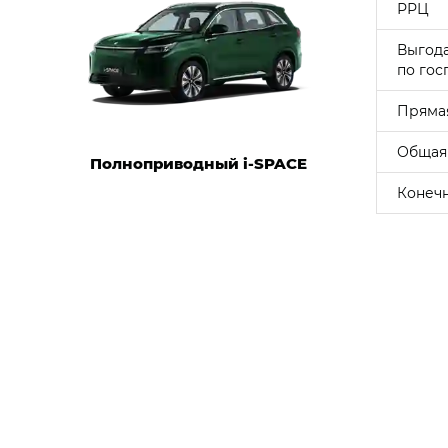
РРЦ
Выгод
по гос
Пряма
Общая
Полноприводный i‑SPACE
Конечн