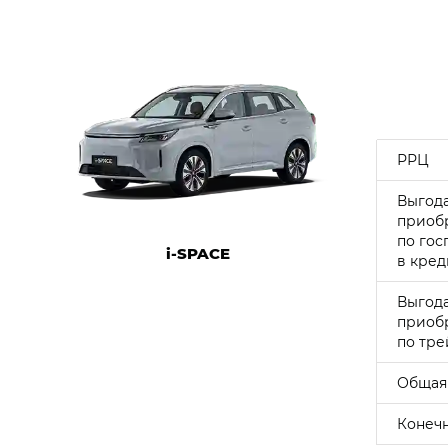
РРЦ
Выгод
приоб
по го
i‑SPACE
в кред
Выгод
приоб
по
тре
Общая
Конечн