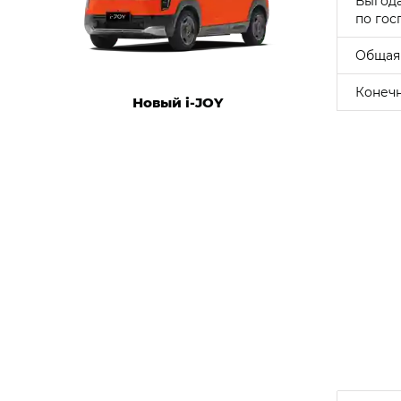
Выгод
по гос
Общая
Конечн
Новый i‑JOY