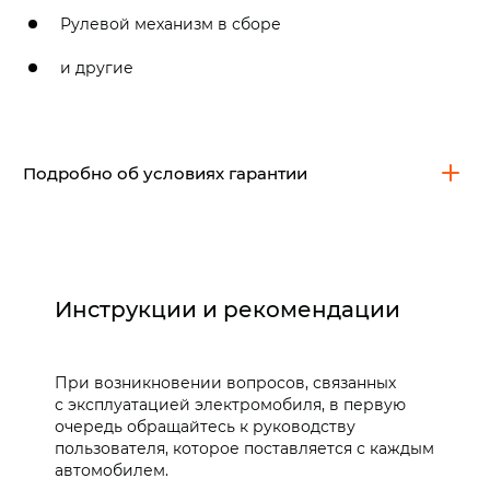
Рулевой механизм в сборе
и другие
Подробно об условиях гарантии
Автомоб
Перечень
для част
Категория
деталей
использо
Инструкции и рекомендации
Расходные и
Фильтры
6 месяцев 
быстроизнашиваемые
кондиционера*,
7 500 км
материалы
тормозные
При возникновении вопросов, связанных
колодки*,
с эксплуатацией электромобиля, в первую
тормозные
очередь обращайтесь к руководству
диски*, шины**,
пользователя, которое поставляется с каждым
батарейки для
автомобилем.
пульта ДУ,