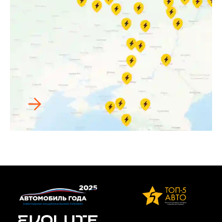
цилиндр / модуль
ABS,
электрический
вакуумный насос,
педаль
акселератора,
редуктор, корпус
дифференциала,
приводные валы,
элементы кузова,
двигатель,
контроллер
двигателя
Ограничение
Пружины
24 месяца 
гарантии
подвески, рычаги
50 000 км
подвески, стойки
стабилизатора,
подшипники,
амортизаторы,
шаровые
шарниры,