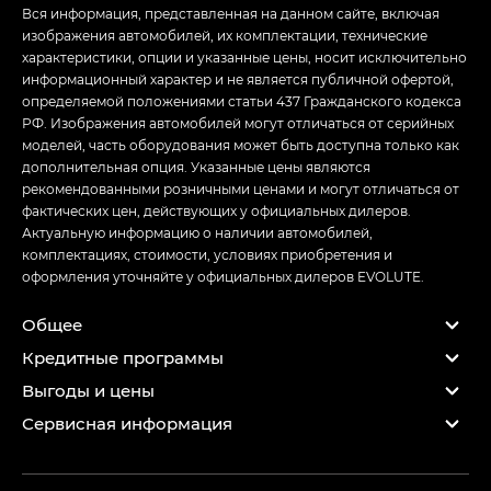
аксессуары,
Вся информация, представленная на данном сайте, включая
приобретенные
изображения автомобилей, их комплектации, технические
пользователем
характеристики, опции и указанные цены, носит исключительно
или
информационный характер и не является публичной офертой,
установленные на
определяемой положениями статьи 437 Гражданского кодекса
автомобиль за
РФ. Изображения автомобилей могут отличаться от серийных
свой счет)***
моделей, часть оборудования может быть доступна только как
дополнительная опция. Указанные цены являются
* Гарантия распространяется только на дефекты
рекомендованными розничными ценами и могут отличаться от
производственного характера и не относится к
фактических цен, действующих у официальных дилеров.
естественному износу, возникающему при
Актуальную информацию о наличии автомобилей,
нормальной эксплуатации
комплектациях, стоимости, условиях приобретения и
** Гарантия на шины, первоначально установленные
оформления уточняйте у официальных дилеров EVOLUTE.
на новом автомобиле, предоставляется
изготовителями шин
Общее
*** За исключением деталей, указанных в разделе
Кредитные программы
«Расходные и быстроизнашиваемые материалы». Для
данных позиций срок действия гарантии 6 месяцев /
Выгоды и цены
7500 км.
Сервисная информация