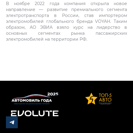
В ноябре 2022 года компания открыла новое
направление — развитие премиального сегмента
электротранспорта в России, став импортером
электромобилей глобального бренда VOYAH. Таким
образом, АО ЭВИА взяло курс на лидерство в
основных сегментах рынка пассажирских
электромобилей на территории РФ.