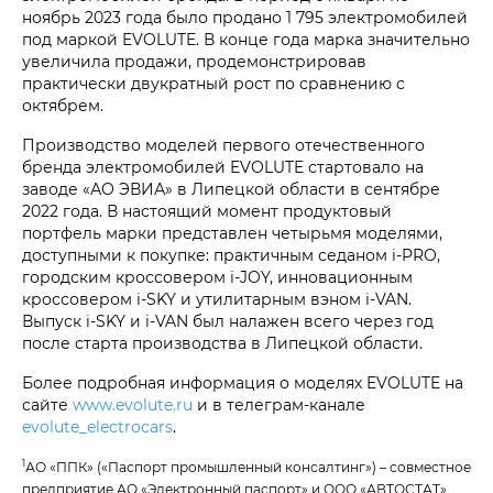
ноябрь 2023 года было продано 1 795 электромобилей
под маркой EVOLUTE. В конце года марка значительно
увеличила продажи, продемонстрировав
практически двукратный рост по сравнению с
октябрем.
Производство моделей первого отечественного
бренда электромобилей EVOLUTE стартовало на
заводе «АО ЭВИА» в Липецкой области в сентябре
2022 года. В настоящий момент продуктовый
портфель марки представлен четырьмя моделями,
доступными к покупке: практичным седаном i‑PRO,
городским кроссовером i‑JOY, инновационным
кроссовером i‑SKY и утилитарным вэном i‑VAN.
Выпуск i‑SKY и i‑VAN был налажен всего через год
после старта производства в Липецкой области.
Более подробная информация о моделях EVOLUTE на
сайте
www.evolute.ru
и в телеграм-канале
evolute_electrocars
.
1
АО «ППК» («Паспорт промышленный консалтинг») – совместное
предприятие АО «Электронный паспорт» и ООО «АВТОСТАТ».