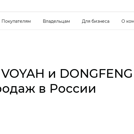
Покупателям
Владельцам
Для бизнеса
О ко
 VOYAH и DONGFENG
родаж в России