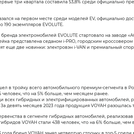
ервые три квартала составила 53,8% среди официально пре
азался на первом месте среди моделей EV, официально дос
о 190 экземпляров EVOLUTE.
 бренда электромобилей EVOLUTE стартовало на заводе «А
нейка представлена седаном i‑PRO, городским кроссовером
ят еще две новинки: электровэн
i‑VAN
и премиальный спор
 в тройку всего автомобильного премиум-сегмента в Росс
человек, что на 5% больше, чем месяцем ранее.
ди всех гибридных и электрифицированных автомобилей, р
 За девять месяцев 2023 года продукция VOYAH разошлась 
ервенства в сегменте гибридных автомобилей, реализовав п
бридов VOYAH стали 438 человек, что на 6% больше, чем в 
 года бренд VOYAH занял четвертую строчку в топ-5 среди