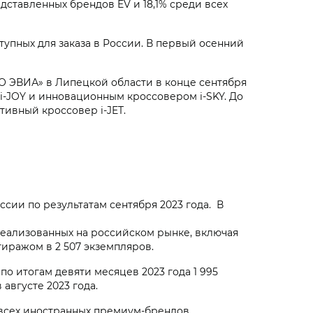
дставленных брендов EV и 18,1% среди всех
тупных для заказа в России. В первый осенний
О ЭВИА» в Липецкой области в конце сентября
i‑JOY
и инновационным кроссовером
i‑SKY
. До
тивный кроссовер
i‑JET
.
ии по результатам сентября 2023 года. В
еализованных на российском рынке, включая
тиражом в 2 507 экземпляров.
о итогам девяти месяцев 2023 года 1 995
августе 2023 года.
 всех иностранных премиум-брендов,