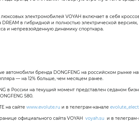
 люксовых электромобилей VOYAH включает в себя кроссов
н DREAM в гибридной и полностью электрической версиях,
сса и непревзойденную динамику спорткара.
овые автомобили бренда DONGFENG на российском рынке наш
пляра — на 12% больше, чем месяцем ранее.
G в России на текущий момент представлен седаном бизн
DONGFENG 580.
E на сайте
www.evolute.ru
и в телеграм-канале
evolute_elec
странице официального сайта VOYAH
voyah.su
и в телеграм