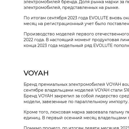
электромобилей бренда. Доля рынка марки за п
электромобилей, представленных на рынке.
По итогам сентября 2023 года EVOLUTE вновь ок
месяц на регистрационный учет было поставлен
Производство моделей первого отечественного
2022 года. В настоящий момент продуктовая ли
конца 2023 года модельный ряд EVOLUTE пополн
VOYAH
Бренд премиальных электромобилей VOYAH вошел
сентябре владельцами моделей VOYAH стали 516 
Бренд VOYAH закрепил за собой лидерство сре
модели, завезенные по параллельному импорту.
Кроме того, люксовая марка завоевала пальму п
единиц. В первый осенний месяц владельцами ги
Помимо прочего, по итогам девяти месяцев 2023