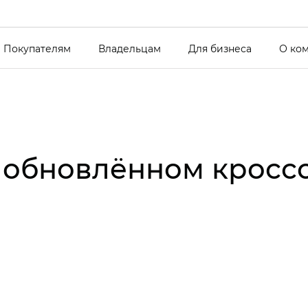
Покупателям
Владельцам
Для бизнеса
О ко
в обновлённом кросс
?