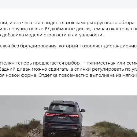
 из-за чего стал виден глазок камеры кругового обзора. О
биль получил новые 19-дюймовые диски, тёмная окантовка
о добавила модели строгости и актуальности.
ключ без брендирования, который позволяет дистанционно 
ателям теперь предлагается выбор — пятиместная или семи
адний диван можно сдвигать, а спинки регулировать по уг
аря новой форме. Отделка повсеместно выполнена из мягки