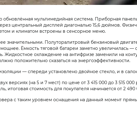
ью обновлённая мультимедийная система. Приборная панел
рез центральный дисплей диагональю 15,6 дюймов. Физичес
ветом и климатом встроены в сенсорное меню.
лее значительными. Полуторалитровый бензиновый двигате
 мощнее. Ёмкость тяговой батареи заметно увеличилась — с 1
. Жидкостное охлаждение на антифризе заменили на конту
олжно положительно сказаться на энергоэффективности.
золяции — спереди установлено двойное стекло, и в салон
 версиях (на 5 и 7 мест) по цене от 3 415 000 до 3 515 00
ль, итоговая стоимость для покупателя начинается от 2 490
овера с таким уровнем оснащения на данный момент прямы