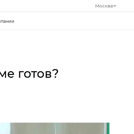
Москва
мпании
ме готов?