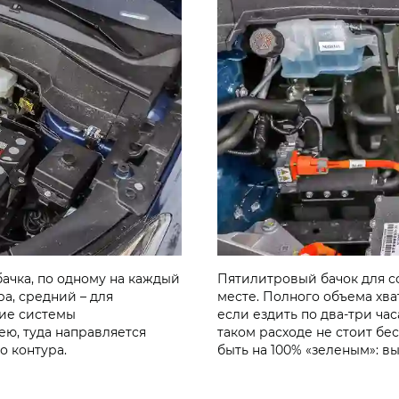
бачка, по одному на каждый
Пятилитровый бачок для с
а, средний – для
месте. Полного объема хват
ние системы
если ездить по два-три час
ею, туда направляется
таком расходе не стоит бе
о контура.
быть на 100% «зеленым»: 