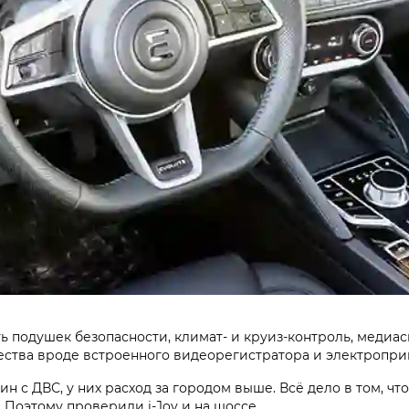
ь подушек безопасности, климат- и круиз-контроль, медиа
ишества вроде встроенного видеорегистратора и электропр
 с ДВС, у них расход за городом выше. Всё дело в том, что,
 Поэтому проверили i‑Joy и на шоссе.