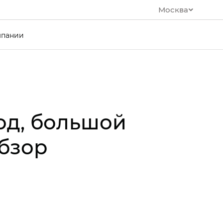
Москва
мпании
ход, большой
обзор