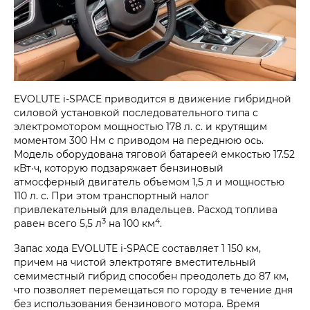
EVOLUTE i‑SPACE приводится в движение гибридной
силовой установкой последовательного типа с
электромотором мощностью 178 л. с. и крутящим
моментом 300 Нм с приводом на переднюю ось.
Модель оборудована тяговой батареей емкостью 17.52
кВт·ч, которую подзаряжает бензиновый
атмосферный двигатель объемом 1,5 л и мощностью
110 л. с. При этом транспортный налог
привлекательный для владельцев. Расход топлива
3
4
равен всего 5,5 л
на 100 км
.
Запас хода EVOLUTE i‑SPACE составляет 1 150 км,
причем на чистой электротяге вместительный
семиместный гибрид способен преодолеть до 87 км,
что позволяет перемещаться по городу в течение дня
без использования бензинового мотора. Время