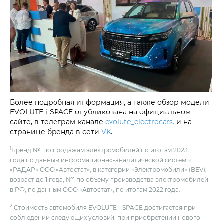
Более подробная информация, а также обзор модели
EVOLUTE i‑SPACE опубликована на официальном
сайте, в телеграм-канале
evolute_electrocars.
и на
странице бренда в сети
VK
.
1
Бренд №1 по продажам электромобилей по итогам 2023
года,по данным информационно-аналитической системы
«РАДАР» ООО «Автостат», в категории «Электромобили» (BEV),
возраст до 1 года; №1 по объему производства электромобилей
в РФ, по данным ООО «Автостат», по итогам 2022 года.
2
Стоимость автомобиля EVOLUTE i‑SPACE достигается при
соблюдении следующих условий: при приобретении нового