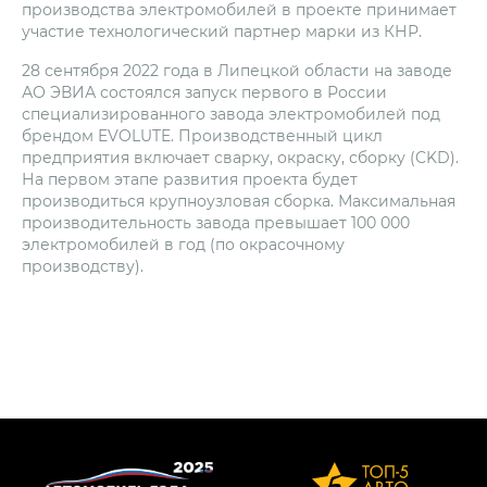
производства электромобилей в проекте принимает
участие технологический партнер марки из КНР.
28 сентября 2022 года в Липецкой области на заводе
АО ЭВИА состоялся запуск первого в России
специализированного завода электромобилей под
брендом EVOLUTE. Производственный цикл
предприятия включает сварку, окраску, сборку (CKD).
На первом этапе развития проекта будет
производиться крупноузловая сборка. Максимальная
производительность завода превышает 100 000
электромобилей в год (по окрасочному
производству).