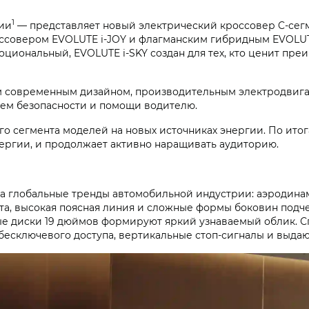
1
ии
— представляет новый электрический кроссовер C-сегм
ссовером EVOLUTE i‑JOY и флагманским гибридным EVOLUTE
оциональный, EVOLUTE i‑SKY создан для тех, кто ценит пр
м современным дизайном, производительным электродвига
ем безопасности и помощи водителю.
о сегмента моделей на новых источниках энергии. По итог
нергии, и продолжает активно наращивать аудиторию.
 на глобальные тренды автомобильной индустрии: аэродин
та, высокая поясная линия и сложные формы боковин подч
ые диски 19 дюймов формируют яркий узнаваемый облик.
бесключевого доступа, вертикальные стоп-сигналы и выда