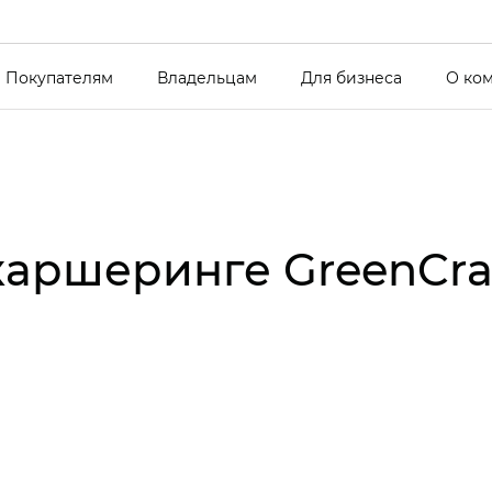
Покупателям
Владельцам
Для бизнеса
О ко
каршеринге GreenCra