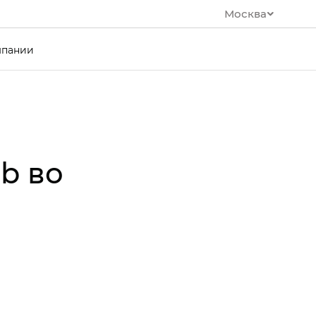
Москва
мпании
b во