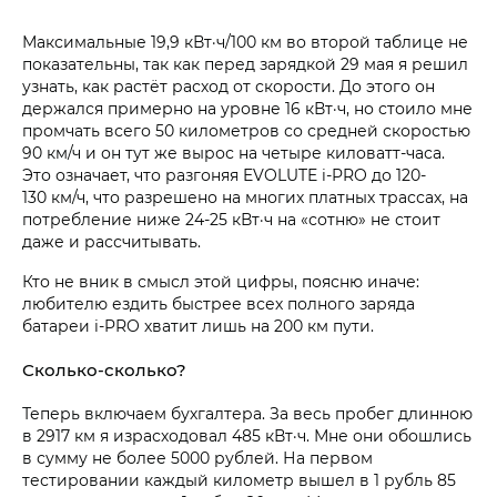
Максимальные 19,9 кВт·ч/100 км во второй таблице не
показательны, так как перед зарядкой 29 мая я решил
узнать, как растёт расход от скорости. До этого он
держался примерно на уровне 16 кВт·ч, но стоило мне
промчать всего 50 километров со средней скоростью
90 км/ч и он тут же вырос на четыре киловатт-часа.
Это означает, что разгоняя EVOLUTE i‑PRO до 120-
130 км/ч, что разрешено на многих платных трассах, на
потребление ниже 24-25 кВт·ч на «сотню» не стоит
даже и рассчитывать.
Кто не вник в смысл этой цифры, поясню иначе:
любителю ездить быстрее всех полного заряда
батареи i‑PRO хватит лишь на 200 км пути.
Сколько-сколько?
Теперь включаем бухгалтера. За весь пробег длинною
в 2917 км я израсходовал 485 кВт·ч. Мне они обошлись
в сумму не более 5000 рублей. На первом
тестировании каждый километр вышел в 1 рубль 85