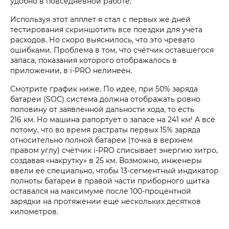
удобно в повседневной работе.
Используя этот апплет я стал с первых же дней
тестирования скриншотить все поездки для учёта
расходов. Но скоро выяснилось, что это чревато
ошибками. Проблема в том, что счётчик оставшегося
запаса, показания которого отображалось в
приложении, в i‑PRO нелинеен.
Смотрите график ниже. По идее, при 50% заряда
батареи (SOC) система должна отображать ровно
половину от заявленной дальности хода, то есть
216 км. Но машина рапортует о запасе на 241 км! А всё
потому, что во время растраты первых 15% заряда
относительно полной батареи (точка в верхнем
правом углу) счётчик i‑PRO списывает энергию хитро,
создавая «накрутку» в 25 км. Возможно, инженеры
ввели её специально, чтобы 13-сегментный индикатор
полноты батареи в правой части приборного щитка
оставался на максимуме после 100-процентной
зарядки на протяжении ещё нескольких десятков
километров.