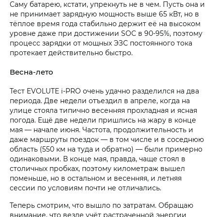
Саму батарею, кстати, упрекнуть не в чем. Пусть она и
не принимает зарядную мощность выше 65 кВт, но в
тёплое время года стабильно держит её на высоком
уровне даже при достижении SOC в 90-95%, поэтому
процесс зарядки от мощных ЭЗС постоянного тока
протекает действительно быстро.
Весна-лето
Тест EVOLUTE i‑PRO очень удачно разделился на два
периода. Две недели отъездил в апреле, когда на
улице стояла типично весенняя прохладная и ясная
погода. Ещё две недели пришлись на жару в конце
мая — начале июня. Частота, продолжительность и
даже маршруты поездок — в том числе и в соседнюю
область (550 км на туда и обратно) — были примерно
одинаковыми. В конце мая, правда, чаще стоял в
столичных пробках, поэтому километраж вышел
поменьше, но в остальном и весенняя, и летняя
сессии по условиям почти не отличались.
Теперь смотрим, что вышло по затратам. Обращаю
внимание, что везде учёт растраченной энергии