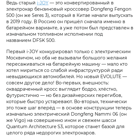
Ведь старый
i‑JOY
— это конвертированный в
электрокар бензиновый кроссовер Dongfeng Fengon
500 (он же Seres 3), который в Китае начали выпускать
в 2019 году. В Россию он пришёл сначала именно в
батарейном варианте, а уже потом был представлен в
изначальном топливном исполнении под
названием DFSK 500.
Первый i‑JOY конкурировал только с электрическим
Москвичом, но оба не вызывали большого желания
пересаживаться на батарейную машину — мало кто
хотел мириться со слабой инфраструктурой ради
невыдающихся автомобилей. Но новый EVOLUTE —
совсем другое дело! Во-первых, внешность:
оквадраченный кросс выглядит бодро, хлёстко,
футуристично — но без дизайнерских перегибов,
которые быстро устаревают. Во-вторых, технически
это тоже шаг вперёд — в основе конструкции теперь
изначально электрический Dongfeng Nammi 06 (он
же Vigo) на совершенно ином и свежем шасси
Quantum Architecture S3, которое станет базой для
целого ряда недорогих электрокаров.