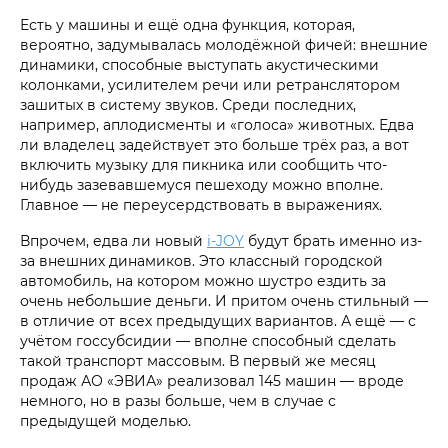
Есть у машины и ещё одна функция, которая,
вероятно, задумывалась молодёжной фичей: внешние
динамики, способные выступать акустическими
колонками, усилителем речи или ретранслятором
зашитых в систему звуков. Среди последних,
например, аплодисменты и «голоса» животных. Едва
ли владелец задействует это больше трёх раз, а вот
включить музыку для пикника или сообщить что-
нибудь зазевавшемуся пешеходу можно вполне.
Главное — не переусердствовать в выражениях.
Впрочем, едва ли новый
i‑JOY
будут брать именно из-
за внешних динамиков. Это классный городской
автомобиль, на котором можно шустро ездить за
очень небольшие деньги. И притом очень стильный —
в отличие от всех предыдущих вариантов. А ещё — с
учётом госсубсидии — вполне способный сделать
такой транспорт массовым. В первый же месяц
продаж АО «ЭВИА» реализовал 145 машин — вроде
немного, но в разы больше, чем в случае с
предыдущей моделью.