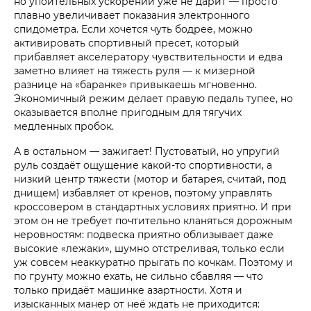
но упоительных ускорений уже не дарит — просто
плавно увеличивает показания электронного
спидометра. Если хочется чуть бодрее, можно
активировать спортивный пресет, который
прибавляет акселератору чувствительности и едва
заметно влияет на тяжесть руля — к мизерной
разнице на «баранке» привыкаешь мгновенно.
Экономичный режим делает правую педаль тупее, но
оказывается вполне пригодным для тягучих
медленных пробок.
А в остальном — зажигает! Пустоватый, но упругий
руль создаёт ощущение какой-то спортивности, а
низкий центр тяжести (мотор и батарея, считай, под
днищем) избавляет от кренов, поэтому управлять
кроссовером в стандартных условиях приятно. И при
этом он не требует почтительно кланяться дорожным
неровностям: подвеска приятно облизывает даже
высокие «лежаки», шумно отстреливая, только если
уж совсем неаккуратно прыгать по кочкам. Поэтому и
по грунту можно ехать, не сильно сбавляя — что
только придаёт машинке азартности. Хотя и
изысканных манер от неё ждать не приходится: