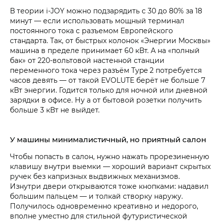
В теории i‑JOY можно подзарядить с 30 до 80% за 18
минут — если использовать мощный терминал
постоянного тока с разъемом Европейского
стандарта. Так, от быстрых колонок «Энергии Москвы»
машина в пределе принимает 60 кВт. А на «полный
бак» от 220-вольтовой настенной станции
переменного тока через разъём Type 2 потребуется
часов девять — от такой EVOLUTE берёт не больше 7
кВт энергии. Годится только для ночной или дневной
зарядки в офисе. Ну а от бытовой розетки получить
больше 3 кВт не выйдет.
У машины минималистичный, но приятный салон
Чтобы попасть в салон, нужно нажать прорезиненную
клавишу внутри выемки — хороший вариант скрытых
ручек без капризных выдвижных механизмов.
Изнутри двери открываются тоже кнопками: надавил
большим пальцем — и толкай створку наружу.
Получилось одновременно креативно и недорого,
вполне уместно для стильной футуристической