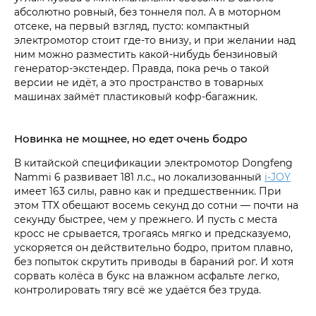
абсолютно ровный, без тоннеля пол. А в моторном
отсеке, на первый взгляд, пусто: компактный
электромотор стоит где-то внизу, и при желании над
ним можно разместить какой-нибудь бензиновый
генератор-экстендер. Правда, пока речь о такой
версии не идёт, а это пространство в товарных
машинах займёт пластиковый кофр-багажник.
Новинка не мощнее, но едет очень бодро
В китайской спецификации электромотор Dongfeng
Nammi 6 развивает 181 л.с., но локализованный
i‑JOY
имеет 163 силы, равно как и предшественник. При
этом ТТХ обещают восемь секунд до сотни — почти на
секунду быстрее, чем у прежнего. И пусть с места
кросс не срывается, трогаясь мягко и предсказуемо,
ускоряется он действительно бодро, притом плавно,
без попыток скрутить приводы в бараний рог. И хотя
сорвать колёса в букс на влажном асфальте легко,
контролировать тягу всё же удаётся без труда.