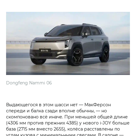
Dongfeng Nammi 06
Выдающегося в этом шасси нет — МакФерсон
спереди и балка сзади вполне обычны, — но
скомпоновано всё иначе. При меньшей общей длине
(4306 мм против прежних 4385) у нового i‑JOY больше
база (2715 мм вместо 2655), колёса расставлены по
углам кузова с минимальными свесами. В салоне —