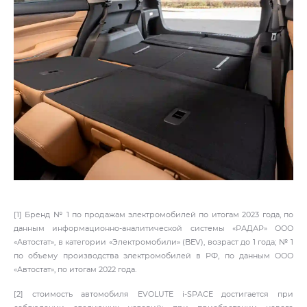
[1] Бренд № 1 по продажам электромобилей по итогам 2023 года, по
данным информационно-аналитической системы «РАДАР» ООО
«Автостат», в категории «Электромобили» (BEV), возраст до 1 года; № 1
по объему производства электромобилей в РФ, по данным ООО
«Автостат», по итогам 2022 года.
[2] стоимость автомобиля EVOLUTE i‑SPACE достигается при