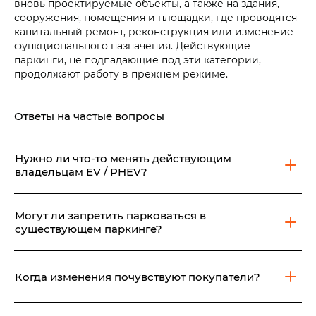
вновь проектируемые объекты, а также на здания,
сооружения, помещения и площадки, где проводятся
капитальный ремонт, реконструкция или изменение
функционального назначения. Действующие
паркинги, не подпадающие под эти категории,
продолжают работу в прежнем режиме.
Ответы на частые вопросы
Нужно ли что-то менять действующим
владельцам EV / PHEV?
Нет. Порядок эксплуатации вашего автомобиля не
изменился.
Могут ли запретить парковаться в
существующем паркинге?
Свод новых правил распространяется только на
объекты проектирование, строительство,
Когда изменения почувствуют покупатели?
капитальный ремонт, реконструкция, и изменение
функционального назначения которых произошли и
Требования актуальны для объектов, которые
будут происходить с 01 июня 2026 года.