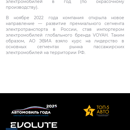
электромобилей в год (по окрасочному
производству).
В ноябре 2022 года компания открыла новое
направление — развитие премиального сегмента
электротранспорта в России, став импортером
электромобилей глобального бренда VOYAH. Таким
образом, АО ЭВИА взяло курс на лидерство в
основных сегментах рынка пассажирских
электромобилей на территории РФ.