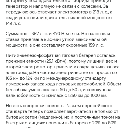
который у последовательного гибрида приводит
генератор и напрямую не связан с колесами. За
переднюю ось отвечает электромотор в 218 л. с., а
сзади установили двигатель пиковой мощностью
149 л. с.
Суммарно – 367 л. с. и 470 Н·м тяги.
Но налоговая
ставка привязана к 30‑минутной максимальной
мощности, а она составляет скромные
159 л. с.
Литий-железо-фосфатная тяговая батарея осталась
прежней емкости (25,1 кВт·ч), поэтому лишний вес и
второй электромотор привели к сокращению запаса
электрохода.На чистом электричестве он просел со
165 км до 124 км по международному стандарту
измерения запаса хода легковых автомобилей. Объем
бензобака уменьшился с 60 до 50 л, и совокупная
дальнобойность снизилась с 1250 км до 1000 км.
Но есть и хорошая новость. Разъем европейского
стандарта теперь позволяет заряжаться не только от
бытовых сетей (медленно), но и постоянным током на
быстрых станциях: пополнить батарею с 20% до 80%