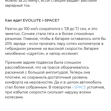
можно за 20 минут, если станция выдает высокий
зарядный ток.
Как едет EVOLUTE i‑SPACE?
Разгон до 100 км/ч сократился с 7,8 до 7,1 сек, и это
заметно. Сочнее стала тяга и в более спокойных
режимах. Главное, чтобы в батарее оставалось хотя бы
20% заряда – если проехать пару сотен километров в
гибридном режиме на высокой скорости, батарея
неизбежно «сдуется», и напор иссякнет.
Прежняя задняя подвеска была слишком
расслабленной, что на трассе оборачивалось
раскачкой с большой амплитудой. Теперь она
плотнее, но сохранила достаточный уровень
комфорта на неровностях. Да и в целом автомобиль
стал более собранным. В поворотах
i‑SPACE
устойчив,
при избытке скорости скользит наружу всеми
колесами.