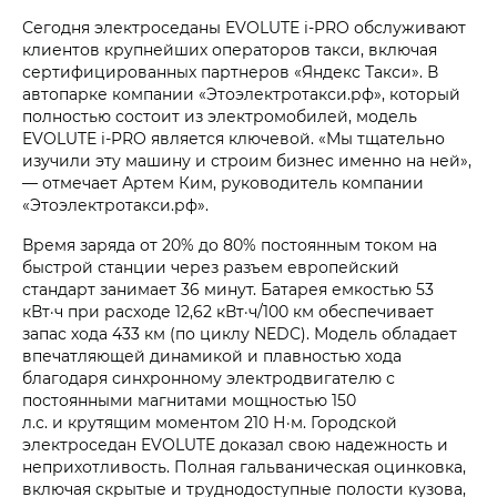
Сегодня электроседаны EVOLUTE i‑PRO обслуживают
клиентов крупнейших операторов такси, включая
сертифицированных партнеров «Яндекс Такси». В
автопарке компании «Этоэлектротакси.рф», который
полностью состоит из электромобилей, модель
EVOLUTE i‑PRO является ключевой. «Мы тщательно
изучили эту машину и строим бизнес именно на ней»,
— отмечает Артем Ким, руководитель компании
«Этоэлектротакси.рф».
Время заряда от 20% до 80% постоянным током на
быстрой станции через разъем европейский
стандарт занимает 36 минут. Батарея емкостью 53
кВт·ч при расходе 12,62 кВт·ч/100 км обеспечивает
запас хода 433 км (по циклу NEDC). Модель обладает
впечатляющей динамикой и плавностью хода
благодаря синхронному электродвигателю с
постоянными магнитами мощностью 150
л.с. и крутящим моментом 210 Н·м. Городской
электроседан EVOLUTE доказал свою надежность и
неприхотливость. Полная гальваническая оцинковка,
включая скрытые и труднодоступные полости кузова,