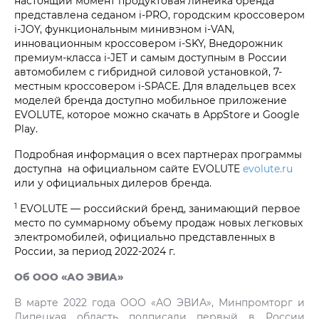
настоящий момент продуктовая линейка бренда
представлена седаном i‑PRO, городским кроссовером
i‑JOY, функциональным минивэном i‑VAN,
инновационным кроссовером i‑SKY, Внедорожник
премиум-класса i‑JET и самым доступным в России
автомобилем с гибридной силовой установкой, 7-
местным кроссовером i‑SPACE. Для владельцев всех
моделей бренда доступно мобильное приложение
EVOLUTE, которое можно скачать в AppStore и Google
Play.
Подробная информация о всех партнерах программы
доступна на официальном сайте EVOLUTE
evolute.ru
или у официальных дилеров бренда.
1
EVOLUTE — российский бренд, занимающий первое
место по суммарному объему продаж новых легковых
электромобилей, официально представленных в
России, за период 2022-2024 г.
Об ООО «АО ЭВИА»
В марте 2022 года ООО «АО ЭВИА», Минпромторг и
Липецкая область подписали первый в России