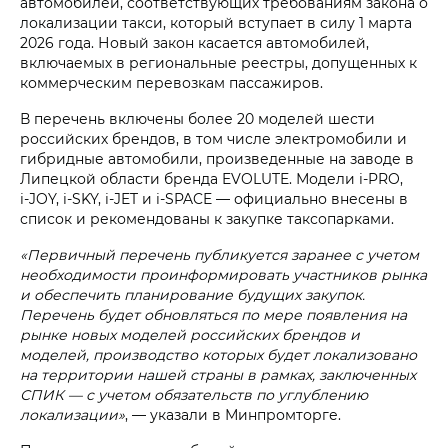
автомобилей, соответствующих требованиям закона о
локализации такси, который вступает в силу 1 марта
2026 года. Новый закон касается автомобилей,
включаемых в региональные реестры, допущенных к
коммерческим перевозкам пассажиров.
В перечень включены более 20 моделей шести
российских брендов, в том числе электромобили и
гибридные автомобили, произведенные на заводе в
Липецкой области бренда EVOLUTE. Модели i‑PRO,
i‑JOY, i‑SKY, i‑JET и i‑SPACE — официально внесены в
список и рекомендованы к закупке таксопарками.
«Первичный перечень публикуется заранее с учетом
необходимости проинформировать участников рынка
и обеспечить планирование будущих закупок.
Перечень будет обновляться по мере появления на
рынке новых моделей российских брендов и
моделей, производство которых будет локализовано
на территории нашей страны в рамках, заключенных
СПИК — с учетом обязательств по углублению
локализации»
, — указали в Минпромторге.