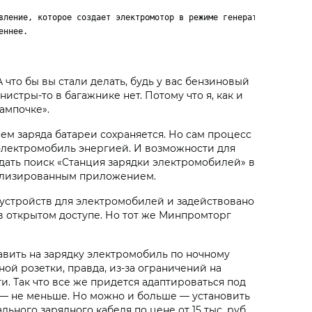
вление, которое создает электромотор в режиме генератора.

еннее.
А что бы вы стали делать, будь у вас бензиновый
истры-то в багажнике нет. Потому что я, как и
ампочке».
нем заряда батареи сохраняется. Но сам процесс
 электромобиль энергией. И возможности для
задать поиск «Станция зарядки электромобилей» в
циализированным приложением.
х устройств для электромобилей и задействовано
я в открытом доступе. Но тот же Минпромторг
авить на зарядку электромобиль по ночному
ой розетки, правда, из-за ограничений на
. Так что все же придется адаптироваться под
 — не меньше. Но можно и больше — установить
ного зарядного кабеля по цене от 15 тыс. руб.