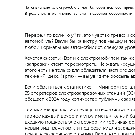
Потенциально электромобиль мог бы обойтись без привы
В реальности же именно за счет подобной особенности 
Первое, что должно уйти, это чувство тревожност
автомобиль? Взяли бы канистру под мышку и пошл
любой нормальный автомобилист, слежу за уровн
Хочется сказать: «Вот и с электромобилем так ж
«заправки» стоит пересмотреть. Не ждать «осуш
этого есть не только для обладателя частного д
тех же «Яндекс.Картах» — вы увидите россыпь 
Если обратиться к статистике — Минпромторга, 
35 операторов электрозаправочных станций (ЭЗС)
обещает к 2024 году количество публичных заряд
Тактики «заправляться почаще и понемногу» сто
тарифу каждый вечер и к утру иметь «полный ба
входную мощность электроэнергии «обычная роз
новый вид транспорта и под розетку для заряд
домашнюю зарядную станцию. Вариантов при этом