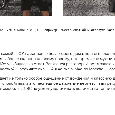
ще, чем в машине с ДВС. Например, вместо сложной многоступенчато
 самый i‑JOY на заправке возле моего дома, но и его влад
ины более склонны ко всему новому, в то время как мужчи
JOY улыбнулась в ответ. Завязался разговор. И вот я задаю
естно? — уточняет она. — А я не знаю. Мне по Москве — дос
 дает не только особое ощущение от вождения и классную 
, спокойным, и это неспешное движение вернется вам рек
Автомобиль с ДВС не умеет увеличивать количество топлива 