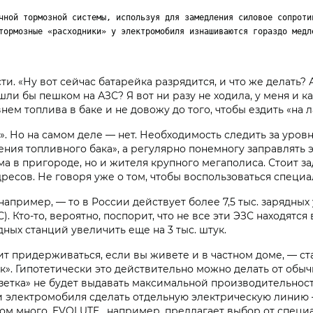
чной тормозной системы, используя для замедления силовое сопроти
тормозные «расходники» у электромобиля изнашиваются гораздо медл
и. «Ну вот сейчас батарейка разрядится, и что же делать? 
и бы пешком на АЗС? Я вот ни разу не ходила, у меня и кан
ем топлива в баке и не довожу до того, чтобы ездить «на л
е». Но на самом деле — нет. Необходимость следить за уров
ения топливного бака», а регулярно понемногу заправлять
ома в пригороде, но и жителя крупного мегаполиса. Стоит 
адресов. Не говоря уже о том, чтобы воспользоваться спе
например, — то в России действует более 7,5 тыс. зарядны
. Кто-то, вероятно, поспорит, что не все эти ЭЗС находятс
ных станций увеличить еще на 3 тыс. штук.
ит придерживаться, если вы живете и в частном доме, — ст
к». Гипотетически это действительно можно делать от обычн
етка» не будет выдавать максимальной производительности
ки электромобиля сделать отдельную электрическую линию
 много. EVOLUTE , например, предлагает выбор от специаль