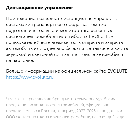
Дистанционное управление
Приложение позволяет дистанционно управлять
системами транспортного средства: помимо
подготовки к поездке и мониторинга основных
систем электромобиля или гибрида EVOLUTE, у
пользователей есть возможность открыть и закрыть
автомобиль или отдельно багажник, а также включить
звуковой и световой сигнал для поиска автомобиля
на парковке.
Больше информации на официальном сайте EVOLUTE
https://www.evolute.ru
.
1
EVOLUTE – российский бренд №1 по суммарному объёму
продаж новых легковых электромобилей, официально
представленных в России, за период 2022–2025 гг. по данным
ООО «Автостат» в категории электромобили, возраст до 1 года.