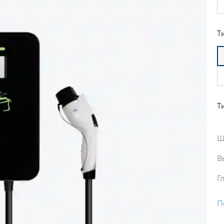
Т
Т
Ш
В
Г
П