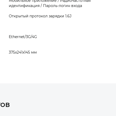
Мобильное приложение / Радиочастотная
идентификация / Пароль‑логин входа
Открытый протокол зарядки 1.6J
Ethernet/3G/4G
375x241x145 мм
тов