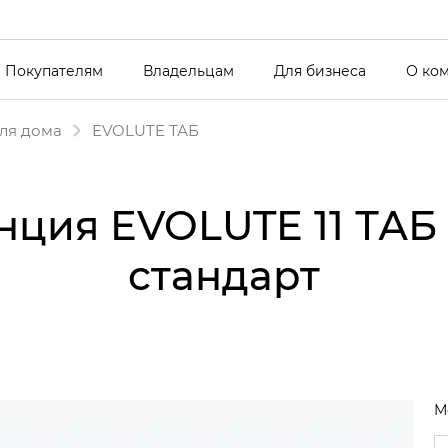
Покупателям
Владельцам
Для бизнеса
О ко
ля дома
EVOLUTE ТАБ
нция EVOLUTE 11 ТА
стандарт
М